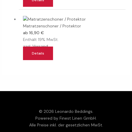
Optionen
Dieses
können
Produkt
auf
Matratzenschoner / Protektor
weist
der
ab
16,90
€
mehrere
Produktseite
Enthält 19% MwSt.
Varianten
gewählt
zzgl.
Versand
auf.
werden
Die
Details
Optionen
können
auf
der
Produktseite
gewählt
werden
© 2026 Leonardo Beddings.
Powered by Finest Linen GmbH.
Alle Preise inkl. der gesetzlichen MwSt.