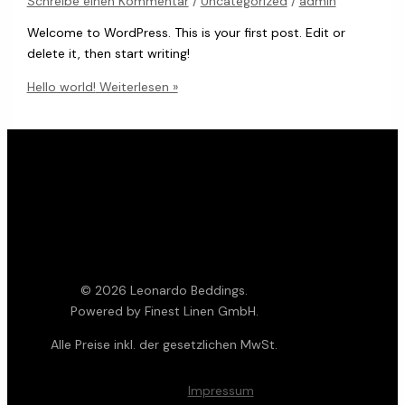
Schreibe einen Kommentar
/
Uncategorized
/
admin
Welcome to WordPress. This is your first post. Edit or
delete it, then start writing!
Hello world!
Weiterlesen »
© 2026 Leonardo Beddings.
Powered by Finest Linen GmbH.
Alle Preise inkl. der gesetzlichen MwSt.
Impressum